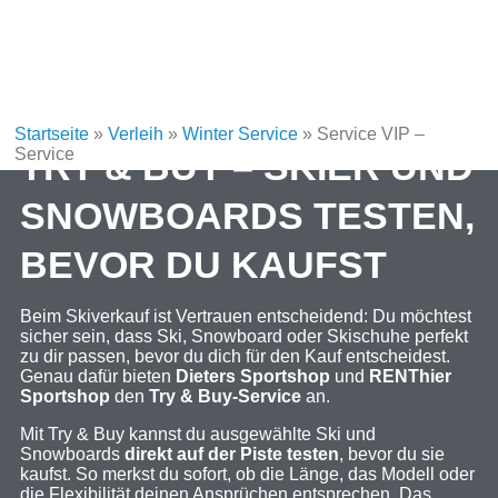
Startseite
»
Verleih
»
Winter Service
»
Service VIP –
Service
TRY & BUY – SKIER UND
SNOWBOARDS TESTEN,
BEVOR DU KAUFST
Beim Skiverkauf ist Vertrauen entscheidend: Du möchtest
sicher sein, dass Ski, Snowboard oder Skischuhe perfekt
zu dir passen, bevor du dich für den Kauf entscheidest.
Genau dafür bieten
Dieters Sportshop
und
RENThier
Sportshop
den
Try & Buy-Service
an.
Mit Try & Buy kannst du ausgewählte Ski und
Snowboards
direkt auf der Piste testen
, bevor du sie
kaufst. So merkst du sofort, ob die Länge, das Modell oder
die Flexibilität deinen Ansprüchen entsprechen. Das