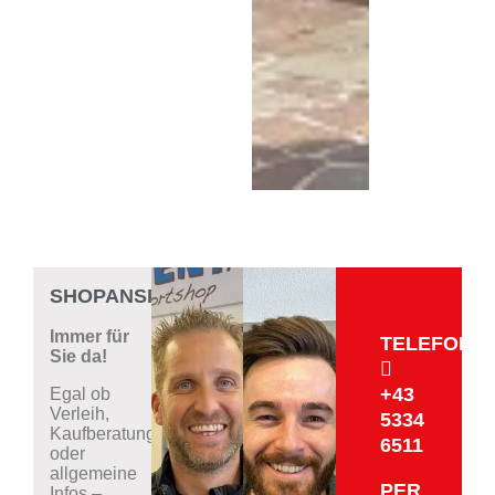
SHOPANSPRECHPARTNER
Immer für
TELEFONIS
Sie da!
+43
Egal ob
Verleih,
5334
Kaufberatung
6511
oder
allgemeine
PER
Infos –