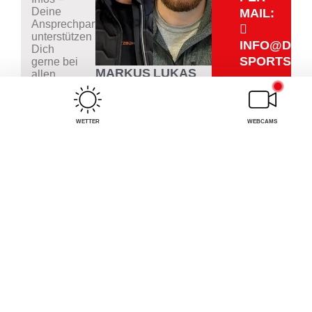
Deine
MAIL:
Ansprechpartner
unterstützen
INFO@DIET
Dich
SPORTSHO
gerne bei
MARKUS
LUKAS
allen
Anliegen.
MAYER
SCHIPFLINGER
WETTER
WEBCAMS