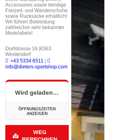
Accessoires sowie trendige
Freizeit- und Wanderschuhe
sowie Rucksäcke erhältlich!
Wir führen Bekleidung
zahlreicher sehr bekannter
Modelabels!
Dorfstrasse 16 |6363
Westendorf
+43 5334 6511
|
info@dieters-sportshop.com
Wird geladen…
ÖFFNUNGSZEITEN
ANZEIGEN
WEG
BERECHNEN