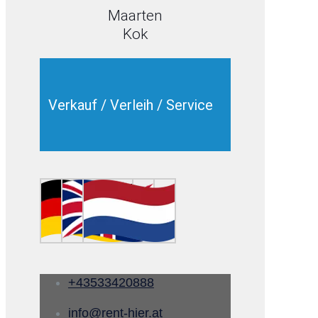
Maarten
Kok
Verkauf / Verleih / Service
+43533420888
info@rent-hier.at