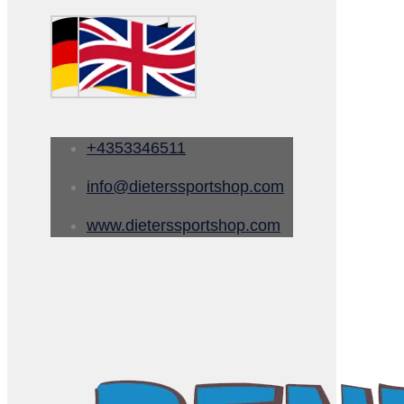
+4353346511
info@dieterssportshop.com
www.dieterssportshop.com