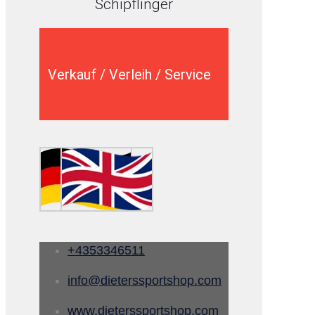
Schipflinger
Verkauf / Verleih / Service
+4353346511
info@dieterssportshop.com
www.dieterssportshop.com