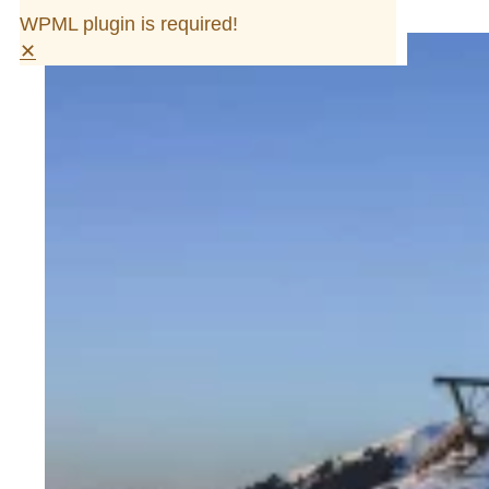
WPML plugin is required!
✕