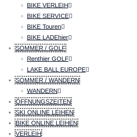
BIKE VERLEIH
BIKE SERVICE
BIKE Touren
BIKE LADEhier
SOMMER / GOLF
Renthier GOLF
LAKE BALL EUROPE
SOMMER / WANDERN
WANDERN
ÖFFNUNGSZEITEN
SKI ONLINE LEIHEN
BIKE ONLINE LEIHEN
VERLEIH