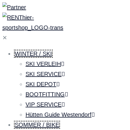
✕
WINTER / SKI
SKI VERLEIH
SKI SERVICE
SKI DEPOT
BOOTFITTING
VIP SERVICE
Hütten Guide Westendorf
SOMMER / BIKE