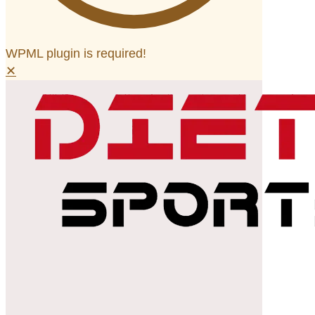
WPML plugin is required!
✕