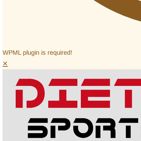
WPML plugin is required!
✕