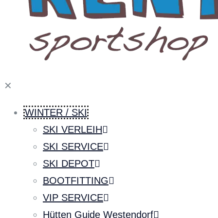
✕
WINTER / SKI
SKI VERLEIH
SKI SERVICE
SKI DEPOT
BOOTFITTING
VIP SERVICE
Hütten Guide Westendorf