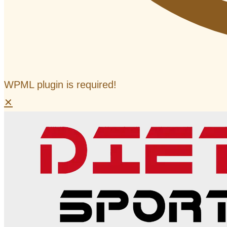
WPML plugin is required!
✕