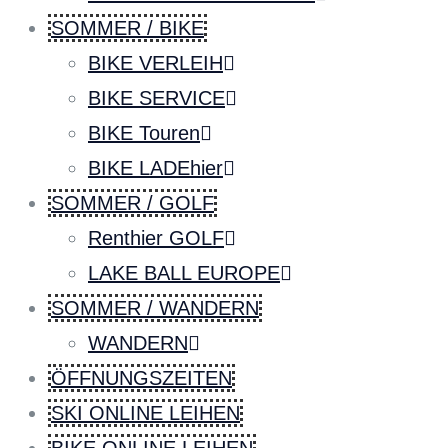
SOMMER / BIKE
BIKE VERLEIH
BIKE SERVICE
BIKE Touren
BIKE LADEhier
SOMMER / GOLF
Renthier GOLF
LAKE BALL EUROPE
SOMMER / WANDERN
WANDERN
ÖFFNUNGSZEITEN
SKI ONLINE LEIHEN